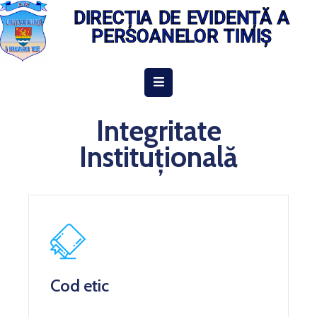
DIRECȚIA DE EVIDENȚĂ A
PERSOANELOR TIMIȘ
ACASĂ
DESPRE
Integritate
NOI
Instituțională
INFORMAȚII
DE
INTERES
PUBLIC
INTEGRITATE
INSTITUȚIONALĂ
Cod etic
EVIDENȚA
PERSOANELOR