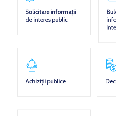
Solicitare informații
Bul
de interes public
inf
int
Achiziții publice
Decl