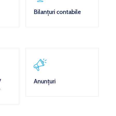
Bilanțuri contabile
/
Anunțuri
e