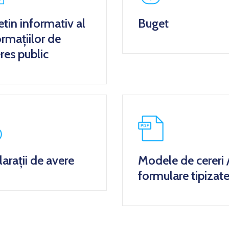
etin informativ al
Buget
ormațiilor de
eres public
arații de avere
Modele de cereri 
formulare tipizat