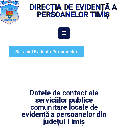
DIRECȚIA DE EVIDENȚĂ A
PERSOANELOR TIMIȘ
ACASĂ
DESPRE
Serviciul Evidența Persoanelor
NOI
INFORMAȚII
DE
INTERES
PUBLIC
Datele de contact ale
serviciilor publice
INTEGRITATE
INSTITUȚIONALĂ
comunitare locale de
evidenţă a persoanelor din
EVIDENȚA
judeţul Timiş
PERSOANELOR