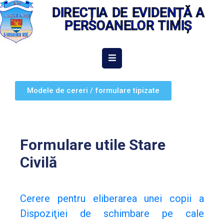
DIRECȚIA DE EVIDENȚĂ A
PERSOANELOR TIMIȘ
ACASĂ
DESPRE
Modele de cereri / formulare tipizate
NOI
INFORMAȚII
DE
INTERES
Formulare utile Stare
PUBLIC
Civilă
INTEGRITATE
INSTITUȚIONALĂ
Cerere pentru eliberarea unei copii a
EVIDENȚA
Dispoziţiei de schimbare pe cale
PERSOANELOR