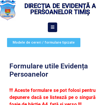
DIRECȚIA DE EVIDENȚĂ A
PERSOANELOR TIMIȘ
ACASĂ
DESPRE
Modele de cereri / formulare tipizate
NOI
INFORMAȚII
DE
Formulare utile Evidența
INTERES
PUBLIC
Persoanelor
INTEGRITATE
INSTITUȚIONALĂ
!!! Aceste formulare se pot folosi pentru
EVIDENȚA
depunere dacă se listează pe o singură
PERSOANELOR
foaie de hârtie A4, faţă
ş
i verso !!!