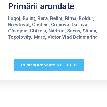
Primării arondate
Lugoj, Balinţ, Bara, Belinţ, Bîrna, Boldur,
Brestovăţ, Coşteiu, Criciova, Darova,
Găvojdia, Ghizela, Nădrag, Secaş, Ştiuca,
Topolovăţu Mare, Victor Vlad Delamarina
Primării arondate S.P.C.L.E.P.