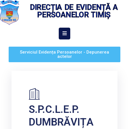
DIRECȚIA DE EVIDENȚĂ A
PERSOANELOR TIMIȘ
ACASĂ
DESPRE
Serviciul Evidența Persoanelor - Depunerea
NOI
actelor
INFORMAȚII
DE
INTERES
PUBLIC
INTEGRITATE
S.P.C.L.E.P.
INSTITUȚIONALĂ
EVIDENȚA
DUMBRĂVIȚA
PERSOANELOR